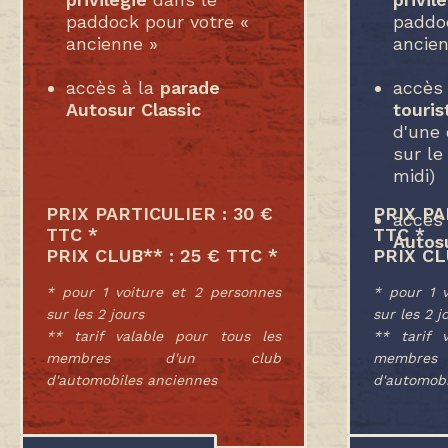
paddock pour votre «
paddoc
ancienne »
ancien
accès à la
parade
accès
Autosur Classic
touris
d'une
sur le
midi)
PRIX PARTICULIER : 30 €
PRIX PA
accès
TTC *
TTC *
Autosu
PRIX CLUB** : 25 € TTC *
PRIX CL
* pour 1 voiture et 2 personnes
* pour 1 
sur les 2 jours
sur les 2 j
** tarif valable pour tous les
** tarif 
membres d'un club
membr
d'automobiles anciennes
d'automobi