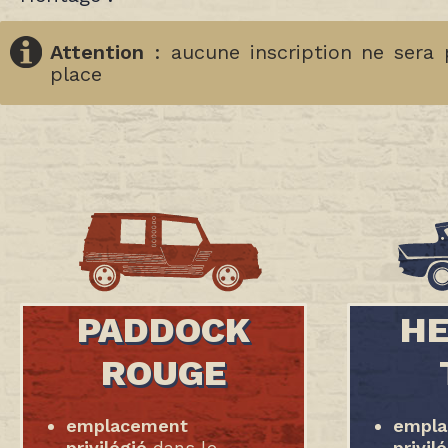
Attention
: aucune inscription ne sera 
place
PADDOCK
HE
ROUGE
emplacement
empl
privilégié
dans le
privil